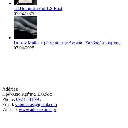
Τα Ποιήματα του T.S Eliot
07/04/2025
Για τον Μύθο, τη Ρίζα και την Αγωνία | Σάββας Στρούμπος
07/04/2025
Address:
Ηράκλειο Κρήτης, Ελλάδα
Phone:
6973 383 995
Email:
vboubakis@gmail.com
Website:
www.adeiosxoros.gr
Το θέατρο, ο λόγος και η συνάντηση εμφανίζονται
εδώ ως ίχνη και απόπειρες αναπνοής.