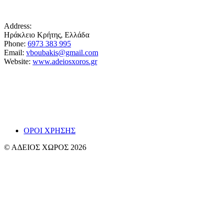
Address:
Ηράκλειο Κρήτης, Ελλάδα
Phone:
6973 383 995
Email:
vboubakis@gmail.com
Website:
www.adeiosxoros.gr
Το θέατρο, ο λόγος και η συνάντηση εμφανίζονται
εδώ ως ίχνη και απόπειρες αναπνοής.
~ Βαγγ
ΟΡΟΙ ΧΡΗΣΗΣ
© ΑΔΕΙΟΣ ΧΩΡΟΣ 2026