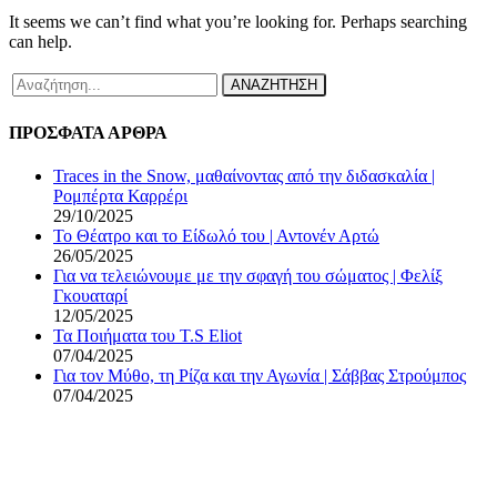
It seems we can’t find what you’re looking for. Perhaps searching
can help.
ΑΝΑΖΗΤΗΣΗ
ΠΡΟΣΦΑΤΑ ΑΡΘΡΑ
Traces in the Snow, μαθαίνοντας από την διδασκαλία |
Ρομπέρτα Καρρέρι
29/10/2025
Το Θέατρο και το Είδωλό του | Αντονέν Αρτώ
26/05/2025
Για να τελειώνουμε με την σφαγή του σώματος | Φελίξ
Γκουαταρί
12/05/2025
Τα Ποιήματα του T.S Eliot
07/04/2025
Για τον Μύθο, τη Ρίζα και την Αγωνία | Σάββας Στρούμπος
07/04/2025