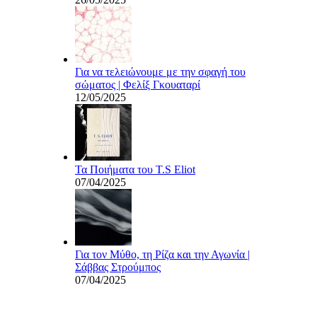
Για να τελειώνουμε με την σφαγή του
σώματος | Φελίξ Γκουαταρί
12/05/2025
Τα Ποιήματα του T.S Eliot
07/04/2025
Για τον Μύθο, τη Ρίζα και την Αγωνία |
Σάββας Στρούμπος
07/04/2025