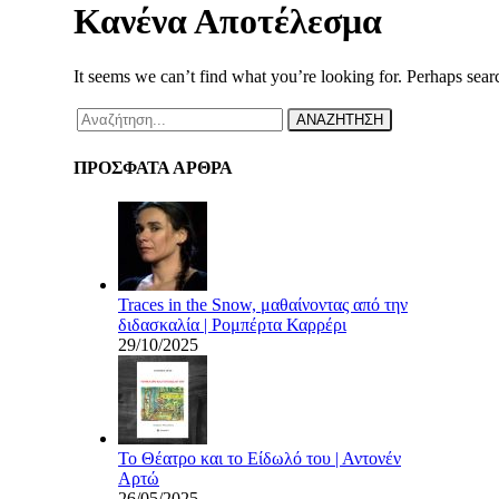
Κανένα Αποτέλεσμα
It seems we can’t find what you’re looking for. Perhaps sear
ΑΝΑΖΗΤΗΣΗ
ΠΡΟΣΦΑΤΑ ΑΡΘΡΑ
Traces in the Snow, μαθαίνοντας από την
διδασκαλία | Ρομπέρτα Καρρέρι
29/10/2025
Το Θέατρο και το Είδωλό του | Αντονέν
Αρτώ
26/05/2025