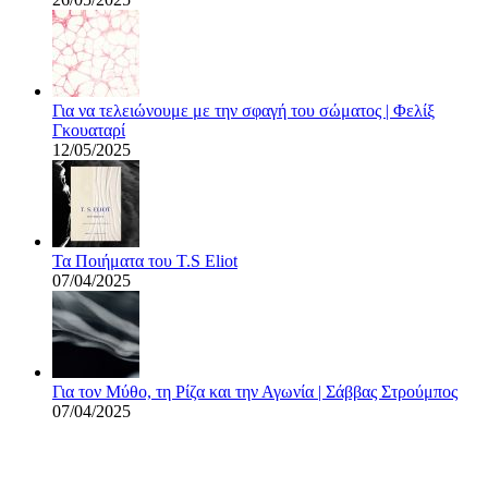
Για να τελειώνουμε με την σφαγή του σώματος | Φελίξ
Γκουαταρί
12/05/2025
Τα Ποιήματα του T.S Eliot
07/04/2025
Για τον Μύθο, τη Ρίζα και την Αγωνία | Σάββας Στρούμπος
07/04/2025