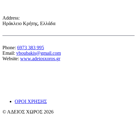
Address:
Ηράκλειο Κρήτης, Ελλάδα
Phone:
6973 383 995
Email:
vboubakis@gmail.com
Website:
www.adeiosxoros.gr
Το θέατρο, ο λόγος και η συνάντηση εμφανίζονται
εδώ ως ίχνη και απόπειρες αναπνοής.
~ Βαγγ
ΟΡΟΙ ΧΡΗΣΗΣ
© ΑΔΕΙΟΣ ΧΩΡΟΣ 2026