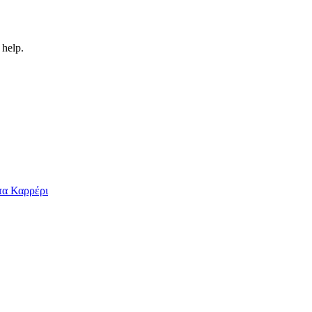
 help.
ρτα Καρρέρι