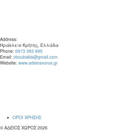
Address:
Ηράκλειο Κρήτης, Ελλάδα
Phone:
6973 383 995
Email:
vboubakis@gmail.com
Website:
www.adeiosxoros.gr
Το θέατρο, ο λόγος και η συνάντηση
εμφανίζονται εδώ ως ίχνη και απόπειρες
αναπνοής.
~ Βαγγέλη
ΟΡΟΙ ΧΡΗΣΗΣ
© ΑΔΕΙΟΣ ΧΩΡΟΣ 2026