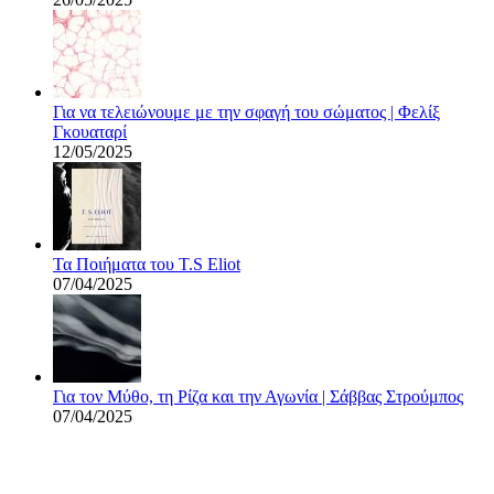
Για να τελειώνουμε με την σφαγή του σώματος | Φελίξ
Γκουαταρί
12/05/2025
Τα Ποιήματα του T.S Eliot
07/04/2025
Για τον Μύθο, τη Ρίζα και την Αγωνία | Σάββας Στρούμπος
07/04/2025