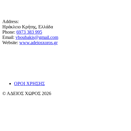
Address:
Ηράκλειο Κρήτης, Ελλάδα
Phone:
6973 383 995
Email:
vboubakis@gmail.com
Website:
www.adeiosxoros.gr
Το θέατρο, ο λόγος και η συνάντηση εμφανίζονται
εδώ ως ίχνη και απόπειρες αναπνοής.
~ Βαγγ
ΟΡΟΙ ΧΡΗΣΗΣ
© ΑΔΕΙΟΣ ΧΩΡΟΣ 2026