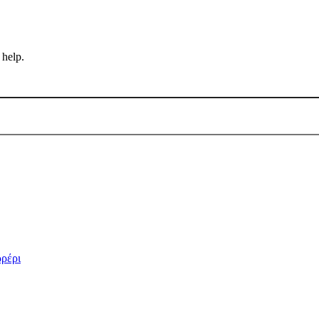
 help.
ρρέρι