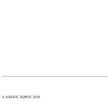
Το θέατρο, ο λόγος και η συνάντηση εμφανίζονται εδώ
© ΑΔΕΙΟΣ ΧΩΡΟΣ 2026