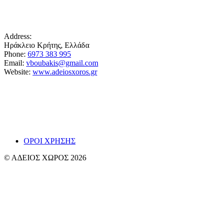
Address:
Ηράκλειο Κρήτης, Ελλάδα
Phone:
6973 383 995
Email:
vboubakis@gmail.com
Website:
www.adeiosxoros.gr
Το θέατρο, ο λόγος και η συνάντηση εμφανίζονται
εδώ ως ίχνη και απόπειρες αναπνοής.
~ Βαγγ
ΟΡΟΙ ΧΡΗΣΗΣ
© ΑΔΕΙΟΣ ΧΩΡΟΣ 2026