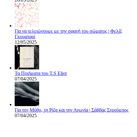
Για να τελειώνουμε με την σφαγή του σώματος | Φελίξ
Γκουαταρί
12/05/2025
Τα Ποιήματα του T.S Eliot
07/04/2025
Για τον Μύθο, τη Ρίζα και την Αγωνία | Σάββας Στρούμπος
07/04/2025