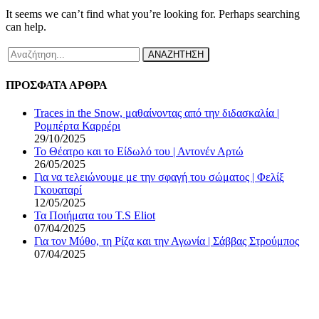
It seems we can’t find what you’re looking for. Perhaps searching
can help.
ΑΝΑΖΗΤΗΣΗ
ΠΡΟΣΦΑΤΑ ΑΡΘΡΑ
Traces in the Snow, μαθαίνοντας από την διδασκαλία |
Ρομπέρτα Καρρέρι
29/10/2025
Το Θέατρο και το Είδωλό του | Αντονέν Αρτώ
26/05/2025
Για να τελειώνουμε με την σφαγή του σώματος | Φελίξ
Γκουαταρί
12/05/2025
Τα Ποιήματα του T.S Eliot
07/04/2025
Για τον Μύθο, τη Ρίζα και την Αγωνία | Σάββας Στρούμπος
07/04/2025