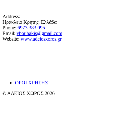
Address:
Ηράκλειο Κρήτης, Ελλάδα
Phone:
6973 383 995
Email:
vboubakis@gmail.com
Website:
www.adeiosxoros.gr
Το θέατρο, ο λόγος και η συνάντηση εμφανίζονται
εδώ ως ίχνη και απόπειρες αναπνοής.
~ Βαγγ
ΟΡΟΙ ΧΡΗΣΗΣ
© ΑΔΕΙΟΣ ΧΩΡΟΣ 2026