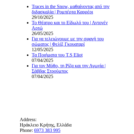
Traces in the Snow, μαθαίνοντας από την
διδασκαλία | Ρομπέρτα Καρρέρι
29/10/2025
Το Θέατρο και το Είδωλό του | Αντονέν
Αρτώ
26/05/2025
Για να τελειώνουμε με την σφαγή του
σώματος | Φελίξ Γκουαταρί
12/05/2025
Τα Ποιήματα του T.S Eliot
07/04/2025
Για τον Μύθο, τη Ρίζα και την Αγωνία |
Σάββας Στρούμπος
07/04/2025
Address:
Ηράκλειο Κρήτης, Ελλάδα
Phone:
6973 383 995