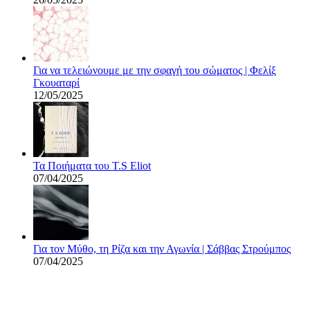
Για να τελειώνουμε με την σφαγή του σώματος | Φελίξ
Γκουαταρί
12/05/2025
Τα Ποιήματα του T.S Eliot
07/04/2025
Για τον Μύθο, τη Ρίζα και την Αγωνία | Σάββας Στρούμπος
07/04/2025