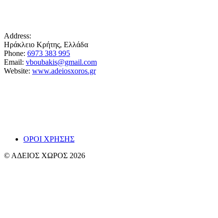
Address:
Ηράκλειο Κρήτης, Ελλάδα
Phone:
6973 383 995
Email:
vboubakis@gmail.com
Website:
www.adeiosxoros.gr
Το θέατρο, ο λόγος και η συνάντηση εμφανίζονται
εδώ ως ίχνη και απόπειρες αναπνοής.
~ Βαγγ
ΟΡΟΙ ΧΡΗΣΗΣ
© ΑΔΕΙΟΣ ΧΩΡΟΣ 2026