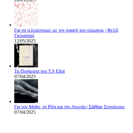
Για να τελειώνουμε με την σφαγή του σώματος | Φελίξ
Γκουαταρί
12/05/2025
Τα Ποιήματα του T.S Eliot
07/04/2025
Για τον Μύθο, τη Ρίζα και την Αγωνία | Σάββας Στρούμπος
07/04/2025