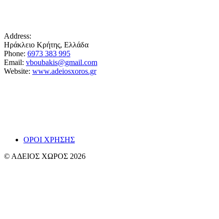
Address:
Ηράκλειο Κρήτης, Ελλάδα
Phone:
6973 383 995
Email:
vboubakis@gmail.com
Website:
www.adeiosxoros.gr
Το θέατρο, ο λόγος και η συνάντηση εμφανίζονται
εδώ ως ίχνη και απόπειρες αναπνοής.
~ Βαγγ
ΟΡΟΙ ΧΡΗΣΗΣ
© ΑΔΕΙΟΣ ΧΩΡΟΣ 2026