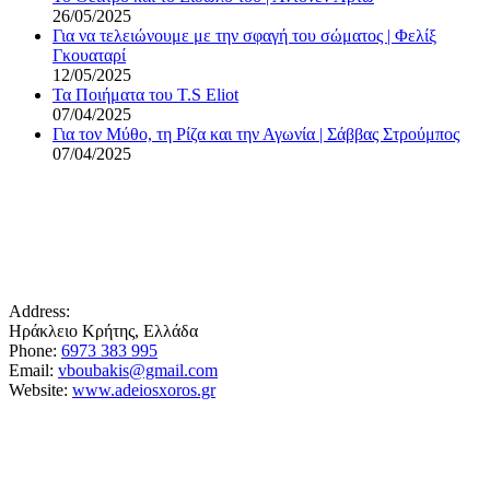
26/05/2025
Για να τελειώνουμε με την σφαγή του σώματος | Φελίξ
Γκουαταρί
12/05/2025
Τα Ποιήματα του T.S Eliot
07/04/2025
Για τον Μύθο, τη Ρίζα και την Αγωνία | Σάββας Στρούμπος
07/04/2025
Address:
Ηράκλειο Κρήτης, Ελλάδα
Phone:
6973 383 995
Email:
vboubakis@gmail.com
Website:
www.adeiosxoros.gr
Το θέατρο, ο λόγος και η συνάντηση εμφανίζονται
εδώ ως ίχνη και απόπειρες αναπνοής.