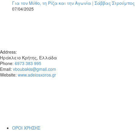
Για τον Μύθο, τη Ρίζα και την Αγωνία | Σάββας Στρούμπος
07/04/2025
Address:
Ηράκλειο Κρήτης, Ελλάδα
Phone:
6973 383 995
Email:
vboubakis@gmail.com
Website:
www.adeiosxoros.gr
Το θέατρο, ο λόγος και η συνάντηση
εμφανίζονται εδώ ως ίχνη και απόπειρες
αναπνοής.
~ Βαγγέλη
ΟΡΟΙ ΧΡΗΣΗΣ