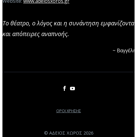
Website:
www.adeiosxoros.gr
Το θέατρο, ο λόγος και η συνάντηση εμφανίζονται
και απόπειρες αναπνοής.
~ Βαγγέλ
ΟΡΟΙ ΧΡΗΣΗΣ
© ΑΔΕΙΟΣ ΧΩΡΟΣ 2026