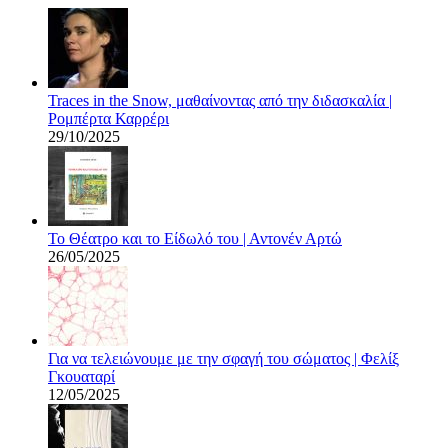
Traces in the Snow, μαθαίνοντας από την διδασκαλία |
Ρομπέρτα Καρρέρι
29/10/2025
Το Θέατρο και το Είδωλό του | Αντονέν Αρτώ
26/05/2025
Για να τελειώνουμε με την σφαγή του σώματος | Φελίξ
Γκουαταρί
12/05/2025