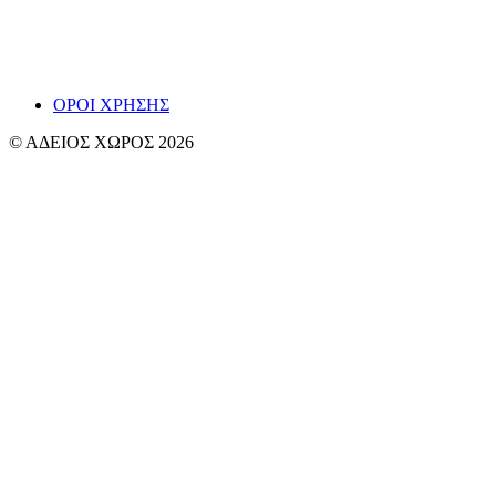
εδώ ως ίχνη και απόπειρες αναπνοής.
~ Βαγγ
ΟΡΟΙ ΧΡΗΣΗΣ
© ΑΔΕΙΟΣ ΧΩΡΟΣ 2026