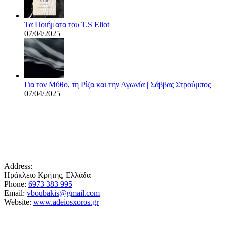
Τα Ποιήματα του T.S Eliot
07/04/2025
Για τον Μύθο, τη Ρίζα και την Αγωνία | Σάββας Στρούμπος
07/04/2025
Address:
Ηράκλειο Κρήτης, Ελλάδα
Phone:
6973 383 995
Email:
vboubakis@gmail.com
Website:
www.adeiosxoros.gr
Το θέατρο, ο λόγος και η συνάντηση εμφανίζονται