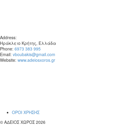
Address:
Ηράκλειο Κρήτης, Ελλάδα
Phone:
6973 383 995
Email:
vboubakis@gmail.com
Website:
www.adeiosxoros.gr
Το θέατρο, ο λόγος και η συνάντηση
εμφανίζονται εδώ ως ίχνη και απόπειρες
αναπνοής.
~ Βαγγέλη
ΟΡΟΙ ΧΡΗΣΗΣ
© ΑΔΕΙΟΣ ΧΩΡΟΣ 2026