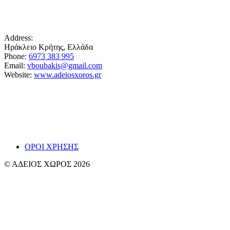
Address:
Ηράκλειο Κρήτης, Ελλάδα
Phone:
6973 383 995
Email:
vboubakis@gmail.com
Website:
www.adeiosxoros.gr
Το θέατρο, ο λόγος και η συνάντηση εμφανίζονται
εδώ ως ίχνη και απόπειρες αναπνοής.
~ Βαγγ
ΟΡΟΙ ΧΡΗΣΗΣ
© ΑΔΕΙΟΣ ΧΩΡΟΣ 2026