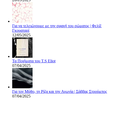
Για να τελειώνουμε με την σφαγή του σώματος | Φελίξ
Γκουαταρί
12/05/2025
Τα Ποιήματα του T.S Eliot
07/04/2025
Για τον Μύθο, τη Ρίζα και την Αγωνία | Σάββας Στρούμπος
07/04/2025