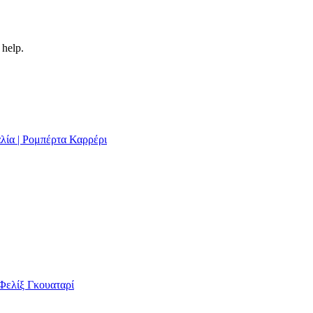
 help.
αλία | Ρομπέρτα Καρρέρι
 Φελίξ Γκουαταρί