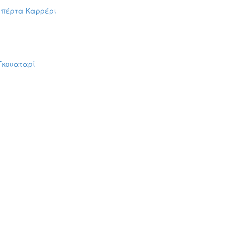
ομπέρτα Καρρέρι
Γκουαταρί