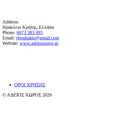
Address:
Ηράκλειο Κρήτης, Ελλάδα
Phone:
6973 383 995
Email:
vboubakis@gmail.com
Website:
www.adeiosxoros.gr
Το θέατρο, ο λόγος και η συνάντηση εμφανίζονται
εδώ ως ίχνη και απόπειρες αναπνοής.
~ Βαγγ
ΟΡΟΙ ΧΡΗΣΗΣ
© ΑΔΕΙΟΣ ΧΩΡΟΣ 2026