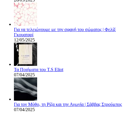
Για να τελειώνουμε με την σφαγή του σώματος | Φελίξ
Γκουαταρί
12/05/2025
Τα Ποιήματα του T.S Eliot
07/04/2025
Για τον Μύθο, τη Ρίζα και την Αγωνία | Σάββας Στρούμπος
07/04/2025