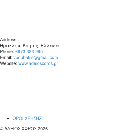
Address:
Ηράκλειο Κρήτης, Ελλάδα
Phone:
6973 383 995
Email:
vboubakis@gmail.com
Website:
www.adeiosxoros.gr
Το θέατρο, ο λόγος και η συνάντηση
εμφανίζονται εδώ ως ίχνη και απόπειρες
αναπνοής.
~ Βαγγέλη
ΟΡΟΙ ΧΡΗΣΗΣ
© ΑΔΕΙΟΣ ΧΩΡΟΣ 2026