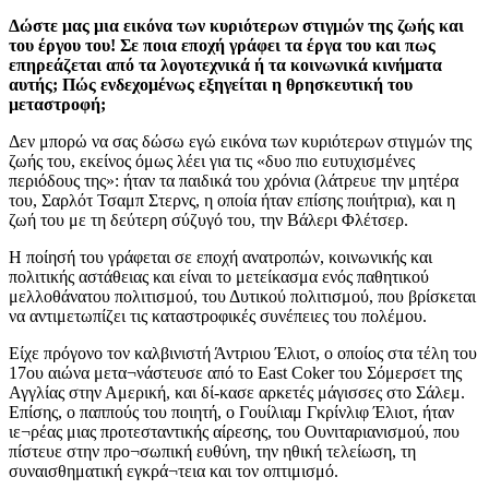
Δώστε μας μια εικόνα των κυριότερων στιγμών της ζωής και
του έργου του! Σε ποια εποχή γράφει τα έργα του και πως
επηρεάζεται από τα λογοτεχνικά ή τα κοινωνικά κινήματα
αυτής; Πώς ενδεχομένως εξηγείται η θρησκευτική του
μεταστροφή;
Δεν μπορώ να σας δώσω εγώ εικόνα των κυριότερων στιγμών της
ζωής του, εκείνος όμως λέει για τις «δυο πιο ευτυχισμένες
περιόδους της»: ήταν τα παιδικά του χρόνια (λάτρευε την μητέρα
του, Σαρλότ Τσαμπ Στερνς, η οποία ήταν επίσης ποιήτρια), και η
ζωή του με τη δεύτερη σύζυγό του, την Βάλερι Φλέτσερ.
Η ποίησή του γράφεται σε εποχή ανατροπών, κοινωνικής και
πολιτικής αστάθειας και είναι το μετείκασμα ενός παθητικού
μελλοθάνατου πολιτισμού, του Δυτικού πολιτισμού, που βρίσκεται
να αντιμετωπίζει τις καταστροφικές συνέπειες του πολέμου.
Είχε πρόγονο τον καλβινιστή Άντριου Έλιοτ, ο οποίος στα τέλη του
17ου αιώνα μετα¬νάστευσε από το East Coker του Σόμερσετ της
Αγγλίας στην Αμερική, και δί-κασε αρκετές μάγισσες στο Σάλεμ.
Επίσης, ο παππούς του ποιητή, ο Γουίλιαμ Γκρίνλιφ Έλιοτ, ήταν
ιε¬ρέας μιας προτεσταντικής αίρεσης, του Ουνιταριανισμού, που
πίστευε στην προ¬σωπική ευθύνη, την ηθική τελείωση, τη
συναισθηματική εγκρά¬τεια και τον οπτιμισμό.