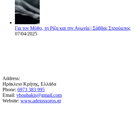
Για τον Μύθο, τη Ρίζα και την Αγωνία | Σάββας Στρούμπος
07/04/2025
Address:
Ηράκλειο Κρήτης, Ελλάδα
Phone:
6973 383 995
Email:
vboubakis@gmail.com
Website:
www.adeiosxoros.gr
Το θέατρο, ο λόγος και η συνάντηση εμφανίζονται
εδώ ως ίχνη και απόπειρες αναπνοής.
~ Βαγγ