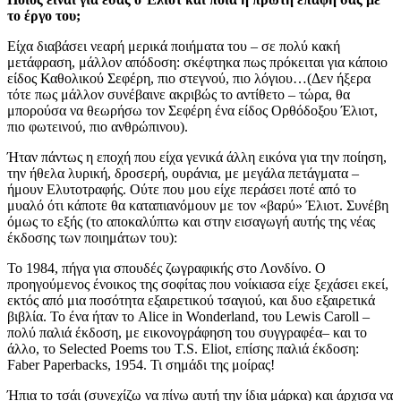
το έργο του;
Είχα διαβάσει νεαρή μερικά ποιήματα του – σε πολύ κακή
μετάφραση, μάλλον απόδοση: σκέφτηκα πως πρόκειται για κάποιο
είδος Καθολικού Σεφέρη, πιο στεγνού, πιο λόγιου…(Δεν ήξερα
τότε πως μάλλον συνέβαινε ακριβώς το αντίθετο – τώρα, θα
μπορούσα να θεωρήσω τον Σεφέρη ένα είδος Ορθόδοξου Έλιοτ,
πιο φωτεινού, πιο ανθρώπινου).
Ήταν πάντως η εποχή που είχα γενικά άλλη εικόνα για την ποίηση,
την ήθελα λυρική, δροσερή, ουράνια, με μεγάλα πετάγματα –
ήμουν Ελυτοτραφής. Ούτε που μου είχε περάσει ποτέ από το
μυαλό ότι κάποτε θα καταπιανόμουν με τον «βαρύ» Έλιοτ. Συνέβη
όμως το εξής (το αποκαλύπτω και στην εισαγωγή αυτής της νέας
έκδοσης των ποιημάτων του):
Το 1984, πήγα για σπουδές ζωγραφικής στο Λονδίνο. Ο
προηγούμενος ένοικος της σοφίτας που νοίκιασα είχε ξεχάσει εκεί,
εκτός από μια ποσότητα εξαιρετικού τσαγιού, και δυο εξαιρετικά
βιβλία. Το ένα ήταν το Alice in Wonderland, του Lewis Caroll –
πολύ παλιά έκδοση, με εικονογράφηση του συγγραφέα– και το
άλλο, το Selected Poems του T.S. Eliot, επίσης παλιά έκδοση:
Faber Paperbacks, 1954. Τι σημάδι της μοίρας!
Ήπια το τσάι (συνεχίζω να πίνω αυτή την ίδια μάρκα) και άρχισα να