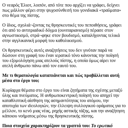
Ο νεαρός Έλιοτ, λοιπόν, από τότε που αρχίζει να γράφει, δείχνει
πως μάλλον φέρει στην ψυχοσύνθεσή του γονιδιακά «τραύματα»
στο θέμα της πίστης.
Ο ίδιος, σχολιά¬ζοντας τις θρησκευτικές του πεποιθήσεις, γράφει
ότι από το αντιτριαδικό δόγμα (ουνιταριανισμό) πέρασε στον
αγνωστικισμό, στρά¬φηκε στον βουδισμό, καταλήγοντας τελικά
στην αγγλικανική μορφή του καθολικισμού.
Οι θρησκευτικές αυτές αναζητήσεις του δεν γινόταν παρά να
δώσουν στη γραφή του έναν ιερατικό τόνο κάνοντας την ποίησή
του εξομολόγηση μιας ατελούς πίστης, η οποία όμως αίρει τον
ατελή άνθρωπο πάνω από τον εαυτό του.
Με τι θεματολογία καταπιάνεται και πώς προβάλλεται αυτή
μέσα στο έργο του;
Κυρίαρχα θέματα στο έργο του είναι ζητήματα της σχέσης μεταξύ
ύλης και πνεύματος. Η ανθρωποκεντρική ποίησή του απηχεί την
καταθλιπτική αίσθηση της ασημαντότητας του ατόμου, την
αποτυχία των ιδεολογιών, την έλλειψη συλλογικού οράματος για το
μέλλον, το κενό μιας νέας, ρηχής αστικής τάξης, και την αναζήτηση
κάποιου νοήματος μέσω της θρησκευτικής πίστης.
Ποια στοιχεία χαρακτηρίζουν τα γραπτά του:
Το ερωτικό