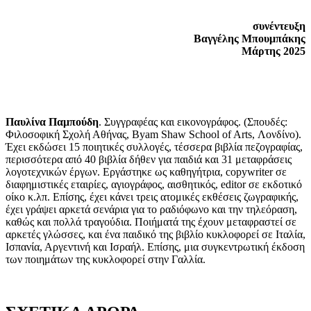
συνέντευξη
Βαγγέλης Μπουμπάκης
Μάρτης 2025
Παυλίνα Παμπούδη
. Συγγραφέας και εικονογράφος. (Σπουδές:
Φιλοσοφική Σχολή Αθήνας, Byam Shaw School of Arts, Λονδίνο).
Έχει εκδώσει 15 ποιητικές συλλογές, τέσσερα βιβλία πεζογραφίας,
περισσότερα από 40 βιβλία δήθεν για παιδιά και 31 μεταφράσεις
λογοτεχνικών έργων. Εργάστηκε ως καθηγήτρια, copywriter σε
διαφημιστικές εταιρίες, αγιογράφος, αισθητικός, editor σε εκδοτικό
οίκο κ.λπ. Επίσης, έχει κάνει τρεις ατομικές εκθέσεις ζωγραφικής,
έχει γράψει αρκετά σενάρια για το ραδιόφωνο και την τηλεόραση,
καθώς και πολλά τραγούδια. Ποιήματά της έχουν μεταφραστεί σε
αρκετές γλώσσες, και ένα παιδικό της βιβλίο κυκλοφορεί σε Ιταλία,
Ισπανία, Αργεντινή και Ισραήλ. Επίσης, μια συγκεντρωτική έκδοση
των ποιημάτων της κυκλοφορεί στην Γαλλία.