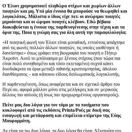
Ο Έλιοτ χρησιμοποιεί πληθώρα στίχων και χωρίων άλλων
ποιητών και μη. Υπό μία έννοια θα μπορούσε να θεωρηθεί και
λογοκλόπος. Μάλιστα ο ίδιος είχε πει: οι ανώριμοι ποιητές
μιμούνται και οι ώριμοι ποιητές κλέβουν. Εδώ βέβαια
διακυβεύεται η έννοια της παρθενογένεσης στην τέχνη και τα
όρια της. Ποια η γνώμη σας για όλη αυτή την παραφιλολογία;
«Η ποιητική φωνή του Έλιοτ είναι μοναδική, εντούτοις φτιάχτηκε
από τις φωνές πολλών άλλων ποιητών, τις οποίες υιοθέτησε ή
δανείστηκε» όπως γράφει στη βιογραφία του ποιητή ο Πήτερ
Άκροϊντ. Αυτό το μπόλιασμα με ξένους στίχους (που τώρα πια
είναι πολύ συνηθισμένο και τόσο εκτεταμένο) συχνά κάνει
δυσδιάκριτα τα όρια μεταξύ πιθανής κρυπτομνησίας, άδολου
διανθίσματος – και κάποιου είδους διπλωματικής λογοκλοπής.
Η παρθενογένεση, όπως αναφέρεται και σε σχετικό άρθρο του
Περί ου, αφορά μάλλον μόνο στις μελίγκρες και σε μερικούς
άλλους πιο απλούς (ή ίσως πιο προχωρημένους οργανισμούς).
Πείτε μας δυο λόγια για τον τόμο με τα ποιήματα που
κυκλοφορεί από τις εκδόσεις Printa/Ροές με δική σας
εισαγωγή και μετάφραση και επιμέλεια-επίμετρο της Εύης
Μαυρομμάτη.
Αν είναι να πω δυο λόγια, τα δυο λόγια θα είναι: Αξιοπρόσεχτο