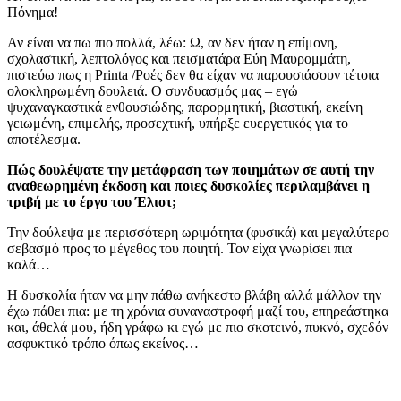
Πόνημα!
Αν είναι να πω πιο πολλά, λέω: Ω, αν δεν ήταν η επίμονη,
σχολαστική, λεπτολόγος και πεισματάρα Εύη Μαυρομμάτη,
πιστεύω πως η Printa /Ροές δεν θα είχαν να παρουσιάσουν τέτοια
ολοκληρωμένη δουλειά. Ο συνδυασμός μας – εγώ
ψυχαναγκαστικά ενθουσιώδης, παρορμητική, βιαστική, εκείνη
γειωμένη, επιμελής, προσεχτική, υπήρξε ευεργετικός για το
αποτέλεσμα.
Πώς δουλέψατε την μετάφραση των ποιημάτων σε αυτή την
αναθεωρημένη έκδοση και ποιες δυσκολίες περιλαμβάνει η
τριβή με το έργο του Έλιοτ;
Την δούλεψα με περισσότερη ωριμότητα (φυσικά) και μεγαλύτερο
σεβασμό προς το μέγεθος του ποιητή. Τον είχα γνωρίσει πια
καλά…
Η δυσκολία ήταν να μην πάθω ανήκεστο βλάβη αλλά μάλλον την
έχω πάθει πια: με τη χρόνια συναναστροφή μαζί του, επηρεάστηκα
και, άθελά μου, ήδη γράφω κι εγώ με πιο σκοτεινό, πυκνό, σχεδόν
ασφυκτικό τρόπο όπως εκείνος…