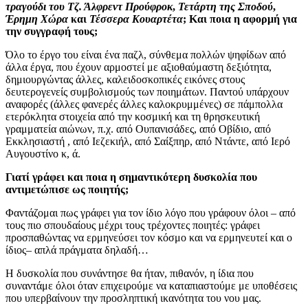
τραγούδι του Τζ. Άλφρεντ Προύφροκ
,
Τετάρτη της Σποδού
,
Έρημη Χώρα
και
Τέσσερα Κουαρτέτα
; Και ποια η αφορμή για
την συγγραφή τους;
Όλο το έργο του είναι ένα παζλ, σύνθεμα πολλών ψηφίδων από
άλλα έργα, που έχουν αρμοστεί με αξιοθαύμαστη δεξιότητα,
δημιουργώντας άλλες, καλειδοσκοπικές εικόνες στους
δευτερογενείς συμβολισμούς των ποιημάτων. Παντού υπάρχουν
αναφορές (άλλες φανερές άλλες καλοκρυμμένες) σε πάμπολλα
ετερόκλητα στοιχεία από την κοσμική και τη θρησκευτική
γραμματεία αιώνων, π.χ. από Ουπανισάδες, από Οβίδιο, από
Εκκλησιαστή , από Ιεζεκιήλ, από Σαίξπηρ, από Ντάντε, από Ιερό
Αυγουστίνο κ, ά.
Γιατί γράφει και ποια η σημαντικότερη δυσκολία που
αντιμετώπισε ως ποιητής;
Φαντάζομαι πως γράφει για τον ίδιο λόγο που γράφουν όλοι – από
τους πιο σπουδαίους μέχρι τους τρέχοντες ποιητές: γράφει
προσπαθώντας να ερμηνεύσει τον κόσμο και να ερμηνευτεί και ο
ίδιος– απλά πράγματα δηλαδή…
Η δυσκολία που συνάντησε θα ήταν, πιθανόν, η ίδια που
συναντάμε όλοι όταν επιχειρούμε να καταπιαστούμε με υποθέσεις
που υπερβαίνουν την προσληπτική ικανότητα του νου μας.