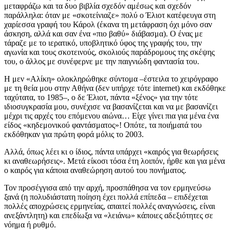
μεταφράζω και τα δυο βιβλία σχεδόν αμέσως και σχεδόν
παράλληλα: όταν με «σκοτείνιαζε» πολύ ο Έλιοτ κατέφευγα στη
χαρίεσσα γραφή του Κάρολ (έκανα τη μετάφραση όχι μόνο σαν
άσκηση, αλλά και σαν ένα «πιο βαθύ» διάβασμα). Ο ένας με
τάραζε με το ιερατικό, υποβλητικό ύφος της γραφής του, την
αγωνία και τους σκοτεινούς, σκολιούς παράδρομους της σκέψης
του, ο άλλος με συνέφερνε με την παιγνιώδη φαντασία του.
Η μεν «Αλίκη» ολοκληρώθηκε σύντομα –έστειλα το χειρόγραφο
με τη θεία μου στην Αθήνα (δεν υπήρχε τότε internet) και εκδόθηκε
ταχύτατα, το 1985–, ο δε Έλιοτ, πάντα «ξένος» για την τότε
ιδιοσυγκρασία μου, συνέχισε να βασανίζεται και να με βασανίζει
μέχρι τις αρχές του επόμενου αιώνα… Είχε γίνει πια για μένα ένα
είδος «κηδεμονικού φαντάσματος»! Οπότε, τα ποιήματά του
εκδόθηκαν για πρώτη φορά μόλις το 2003.
Αλλά, όπως λέει κι ο ίδιος, πάντα υπάρχει «καιρός για θεωρήσεις
κι αναθεωρήσεις». Μετά είκοσι τόσα έτη λοιπόν, ήρθε και για μένα
ο καιρός για κάποια αναθεώρηση αυτού του πονήματος.
Τον προσέγγισα από την αρχή, προσπάθησα να τον ερμηνεύσω
ξανά (η πολυδιάστατη ποίηση έχει πολλά επίπεδα – επιδέχεται
πολλές αποχρώσεις ερμηνείας, απαιτεί πολλές αναγνώσεις, είναι
ανεξάντλητη) και επεδίωξα να «λειάνω» κάποιες αδεξιότητες σε
νόημα ή ρυθμό.