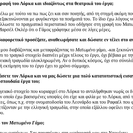
 γραφή του Λόρκα και ιδιαζόντως στα θεατρικά του έργα;
έλω με τούτο να πω πως ζει και σαν ποιητής, από τη στιγμή ακόμη π
εξακτινώνονται με φυγόκεντρο τα ποιήματά του. Το ίδιο έχω λόγους να
Άλλωστε το πραγματικό περιστατικό που οδήγησε στη γραφή του Ματω
 Μαρσέλ Οκλέρ ότι ο Γάμος γράφτηκε μέσα σε λίγες μέρες.
 διαφορετικό προσέξατε, αναθεωρήσατε και δώσατε εν τέλει στο 
 μου διαβάζοντας και μεταφράζοντας το
Ματωμένο γάμο
, -και ξεκινώ
το τραγικό στοιχείο διαπνέει μέχρι τέλους το έργο, όχι βέβαια με 
γειακή τραγωδία ολοκληρωμένη. Αν ο δυτικός κόσμος, όχι στο σύνολό
κή εκτίμηση του το έργο έχει το χρόνο σύμμαχο.
άσετε τον Λόρκα και να μας δώσετε μια πολύ κατατοπιστική εισ
 σπουδαία έργα του;
ογειακό στοιχείο που κυριαρχεί στο Λόρκα το αντιλήφθηκαν νωρίς οι δ
ν οποίο έχω βασισμένες υποψίες ότι είχε και φιλία με το Λόρκα, από
τες, όπως π.χ. στην ονοματοδοσία του Λεονάρδο και του Ραφαέλ που φ
ετίζονταν με την ελληνική τραγωδία, στην οποία εξάλλου οφείλει την
υ.
ό τον
Ματωμένο Γάμο
;
ή των ενστίκτων. Σας παραπέμπω στη μετάφρασή μου στο Ντουέντε: