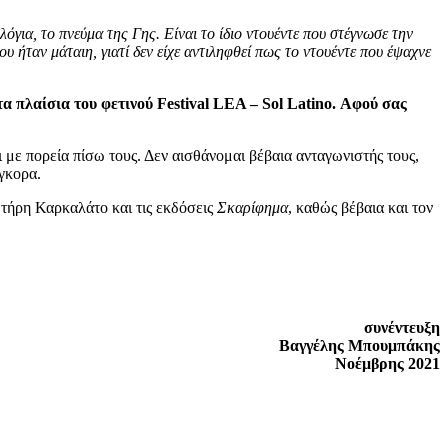
όγια, το πνεύμα της Γης. Είναι το ίδιο ντουέντε που στέγνωσε την
 ήταν μάταιη, γιατί δεν είχε αντιληφθεί πως το ντουέντε που έψαχνε
λαίσια του φετινού Festival LEA – Sol Latino. Αφού σας
 με πορεία πίσω τους. Δεν αισθάνομαι βέβαια ανταγωνιστής τους,
γκορα.
ωτήρη Καρκαλάτο και τις εκδόσεις
Σκαρίφημα
, καθώς βέβαια και τον
συνέντευξη
Βαγγέλης Μπουμπάκης
Νοέμβρης 2021