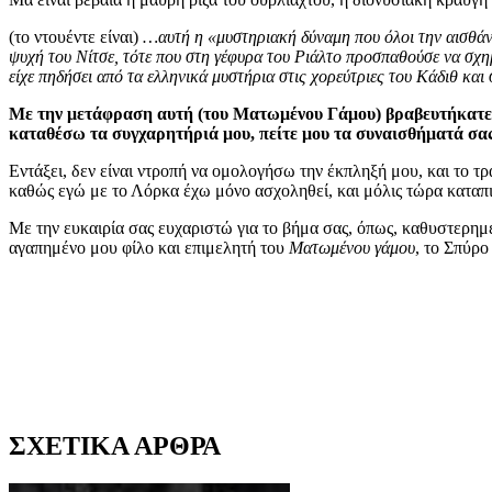
(το ντουέντε είναι)
…αυτή η «μυστηριακή δύναμη που όλοι την αισθάνοντ
ψυχή του Νίτσε, τότε που στη γέφυρα του Ριάλτο προσπαθούσε να σχημ
είχε πηδήσει από τα ελληνικά μυστήρια στις χορεύτριες του Κάδιθ κα
Με την μετάφραση αυτή (του Ματωμένου Γάμου) βραβευτήκατε! 
καταθέσω τα συγχαρητήριά μου, πείτε μου τα συναισθήματά σας 
Εντάξει, δεν είναι ντροπή να ομολογήσω την έκπληξή μου, και το τ
καθώς εγώ με το Λόρκα έχω μόνο ασχοληθεί, και μόλις τώρα καταπι
Με την ευκαιρία σας ευχαριστώ για το βήμα σας, όπως, καθυστερημ
αγαπημένο μου φίλο και επιμελητή του
Ματωμένου γάμου
, το Σπύρ
ΣΧΕΤΙΚΑ ΑΡΘΡΑ