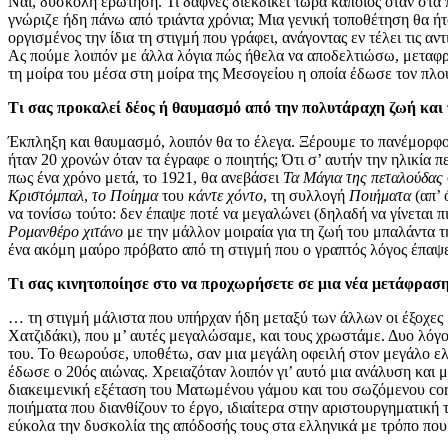
Ναι, δύσκολη ερώτηση. Τι δάφνες διεκδικεί τώρα κάποιος όταν στα 
γνώριζε ήδη πάνω από τριάντα χρόνια; Μια γενική τοποθέτηση θα ήτα
οργισμένος την ίδια τη στιγμή που γράφει, ανάγοντας εν τέλει τις 
Ας πούμε λοιπόν με άλλα λόγια πώς ήθελα να αποδελτιώσω, μεταφρά
τη μοίρα του μέσα στη μοίρα της Μεσογείου η οποία έδωσε τον πλο
Τι σας προκαλεί δέος ή θαυμασμό από την πολυτάραχη ζωή και 
Έκπληξη και θαυμασμό, λοιπόν θα το έλεγα. Ξέρουμε το πανέμορφ
ήταν 20 χρονών όταν τα έγραφε ο ποιητής; Ότι σ’ αυτήν την ηλικία
πως ένα χρόνο μετά, το 1921, θα ανεβάσει
Τα Μάγια της πεταλούδας
Κριστόμπαλ
,
το
Ποίημα
του
κάντε χόντο
, τη συλλογή
Ποιήματα
(απ’ 
να τονίσω τούτο: δεν έπαψε ποτέ να μεγαλώνει (δηλαδή να γίνεται πι
Ρομανθέρο χιτάνο
με την μάλλον μοιραία για τη ζωή του μπαλάντα τη
ένα ακόμη μαύρο πρόβατο από τη στιγμή που ο γραπτός λόγος έπαψε 
Τι σας κινητοποίησε στο να προχωρήσετε σε μια νέα μετάφραση
… τη στιγμή μάλιστα που υπήρχαν ήδη μεταξύ των άλλων οι έξοχες 
Χατζιδάκι), που μ’ αυτές μεγαλώσαμε, και τους χρωστάμε. Δυο λόγο
του. Το θεωρούσε, υποθέτω, σαν μια μεγάλη οφειλή στον μεγάλο ε
έδωσε ο 20ός αιώνας. Χρειαζόταν λοιπόν γι’ αυτό μια ανάλυση και 
διακειμενική εξέταση του Ματωμένου γάμου και του σωζόμενου corp
ποιήματα που διανθίζουν το έργο, ιδιαίτερα στην αριστουργηματική
εύκολα την δυσκολία της απόδοσής τους στα ελληνικά με τρόπο πο