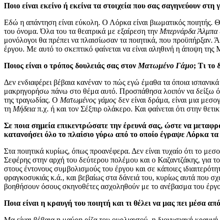
Ποιο είναι εκείνο ή εκείνα τα στοιχεία που σας σαγηνεύουν στη
Εδώ η απάντηση είναι εύκολη. Ο Λόρκα είναι βιωματικός ποιητής. Θ
του όνομα. Όλα του τα θεατρικά με εξαίρεση την
Μπερνάρδα Άλμπα
μονόλογοι θα πρέπει να πλαισίωσαν τα ποιητικά, που προϋπήρξαν. 
έργου. Με αυτό το σκεπτικό φαίνεται να είναι αληθινή η άποψη της
Ποιος είναι ο τρόπος δουλειάς σας στον
Ματωμένο Γάμο
; Τι το
Δεν ενδιαφέρει βέβαια κανέναν το πώς εγώ έμαθα τα όποια ισπανικά
μακρηγορήσω πάνω στο θέμα αυτό. Προσπάθησα λοιπόν να δείξω ότι 
της τραγωδίας. Ο
Ματωμένος γάμος
δεν είναι δράμα, είναι μια μεσο
τη
Μήδεια
π.χ. ή και τον Σέξπιρ ολάκερο. Και φαίνεται ότι στην θετι
Σε ποια σημεία επικεντρώσατε την έρευνά σας, ώστε να μεταφρ
κατανοήσει όλο το πλαίσιο γύρω από το οποίο έγραψε Λόρκα τα
Στα ποιητικά κυρίως, όπως προανέφερα. Δεν είναι τυχαίο ότι το μεσ
Σεφέρης στην αρχή του δεύτερου πολέμου και ο Καζαντζάκης, για το
στους έντονους συμβολισμούς του έργου και σε κάποιες ιδιαιτερότη
φραγκοσυκιάς κ.ά., και βεβαίως στα δάνειά του, κυρίως αυτά που σχ
βοηθήσουν όσους σκηνοθέτες ασχοληθούν με το ανέβασμα του έργο
Ποια είναι η κραυγή του ποιητή και τι θέλει να μας πει μέσα απ
Μα είναι βέβαια η μαύρη ρίζα του ουρλιαχτού, η διονυσιακή κραυγ