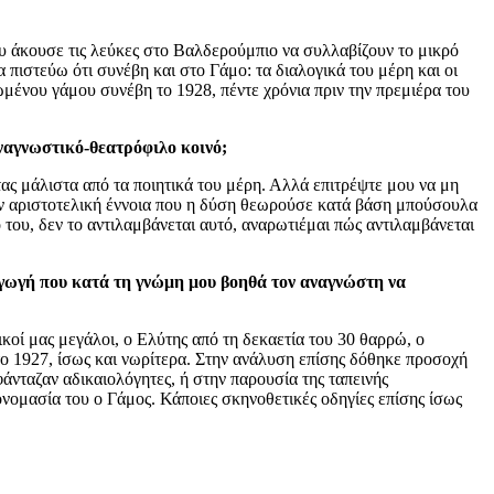
ου άκουσε τις λεύκες στο Βαλδερούμπιο να συλλαβίζουν το μικρό
 πιστεύω ότι συνέβη και στο Γάμο: τα διαλογικά του μέρη και οι
μένου γάμου συνέβη το 1928, πέντε χρόνια πριν την πρεμιέρα του
αναγνωστικό-θεατρόφιλο κοινό;
ντας μάλιστα από τα ποιητικά του μέρη. Αλλά επιτρέψτε μου να μη
την αριστοτελική έννοια που η δύση θεωρούσε κατά βάση μπούσουλα
 του, δεν το αντιλαμβάνεται αυτό, αναρωτιέμαι πώς αντιλαμβάνεται
αγωγή που κατά τη γνώμη μου βοηθά τον αναγνώστη να
ικοί μας μεγάλοι, ο Ελύτης από τη δεκαετία του 30 θαρρώ, ο
 το 1927, ίσως και νωρίτερα. Στην ανάλυση επίσης δόθηκε προσοχή
άνταζαν αδικαιολόγητες, ή στην παρουσία της ταπεινής
 ονομασία του ο Γάμος. Κάποιες σκηνοθετικές οδηγίες επίσης ίσως