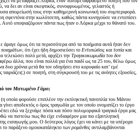
αρχίζει να μεταφράζει Λόρκα, έναν πολυμεταφρασμένο ποιητή που τον
ύ, να δει αν είναι σκεφτικός, συνοφρυωμένος, γελαστός ή
 δέουσα απομείωσή τους στην καθημερινή κοινωνική του συμπεριφορά.
ορη σφεντόνα στην κωλότσεπη, καθώς πάντα κυνηγούσε να εντοπίσει
λ. Αυτό υποψιαζόμουν πάντα πως ήταν ο Λόρκα μέχρι το θάνατό του.
ε άραγε όμως ότι τα περισσότερα από τα ποιήματα αυτά ήταν δεν
ο ποιημάτων
, ότι έχει ήδη δημοσιεύσει το
Εντυπώσεις και τοπία
και
θα τελειώσει πολύ μετά, αρχίζει την
Τραγικοκωμωδία του δον
φέρω άλλα, που είναι πολλά για ένα παιδί ως τα 25 του, θέλω όμως
ένα δυο χρόνια μετά θα τον οδηγήσει στο κορυφαίο κατ’ εμέ
αιριάζει(;) σε ποιητή, στη σύγκρουσή του με τις ανόητες εξουσίες,
πό τον
Ματωμένο Γάμο
;
 (η οποία φορούσε επιπλέον την εκπληκτική πανοπλία του Μάνου
γίνει αποδεκτός ο όρος τραγωδία με τον οποίο ονοματίζει το έργο
έπει εδώ να ξεχνάμε πόσα και πόσο πολυμορφικά τραγικά έργα μας
θώ να πιστεύω πως θα είχε ενδιαφέρον μια πιο εξαντλητική
ης εισαγωγής μου. Ο δεύτερος λόγος έχει να κάνει με τα υπέροχα
και το παράξενο ομοιοκατάληκτο των
ρομάνθες
αντιλαμβάνονται