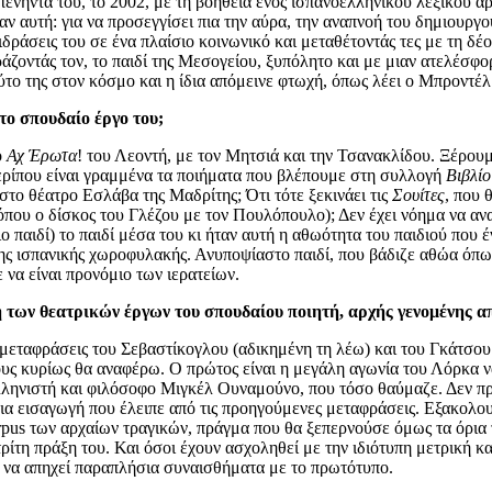
πενήντα του, το 2002, με τη βοήθεια ενός ισπανοελληνικού λεξικού 
ν αυτή: για να προσεγγίσει πια την αύρα, την αναπνοή του δημιουργο
αντιδράσεις του σε ένα πλαίσιο κοινωνικό και μεταθέτοντάς τες με τη
ζοντάς τον, το παιδί της Μεσογείου, ξυπόλητο και με μιαν ατελέσφ
ύτο της στον κόσμο και η ίδια απόμεινε φτωχή, όπως λέει ο Μπροντέ
το σπουδαίο έργο του;
ο
Αχ Έρωτα
! του Λεοντή, με τον Μητσιά και την Τσανακλίδου. Ξέρουμ
 περίπου είναι γραμμένα τα ποιήματα που βλέπουμε στη συλλογή
Βιβλί
στο θέατρο Εσλάβα της Μαδρίτης; Ότι τότε ξεκινάει τις
Σουίτες
, που 
όπου ο δίσκος του Γλέζου με τον Πουλόπουλο); Δεν έχει νόημα να ανα
ο παιδί) το παιδί μέσα του κι ήταν αυτή η αθωότητα του παιδιού που 
ς ισπανικής χωροφυλακής. Ανυποψίαστο παιδί, που βάδιζε αθώα όπως τ
να είναι προνόμιο των ιερατείων.
 των θεατρικών έργων του σπουδαίου ποιητή, αρχής γενομένης α
μεταφράσεις του Σεβαστίκογλου (αδικημένη τη λέω) και του Γκάτσου
υς κυρίως θα αναφέρω. Ο πρώτος είναι η μεγάλη αγωνία του Λόρκα να 
λληνιστή και φιλόσοφο Μιγκέλ Ουναμούνο, που τόσο θαύμαζε. Δεν πρ
μια εισαγωγή που έλειπε από τις προηγούμενες μεταφράσεις. Εξακολου
us των αρχαίων τραγικών, πράγμα που θα ξεπερνούσε όμως τα όρια τ
 τρίτη πράξη του. Και όσοι έχουν ασχοληθεί με την ιδιότυπη μετρική 
υ να απηχεί παραπλήσια συναισθήματα με το πρωτότυπο.