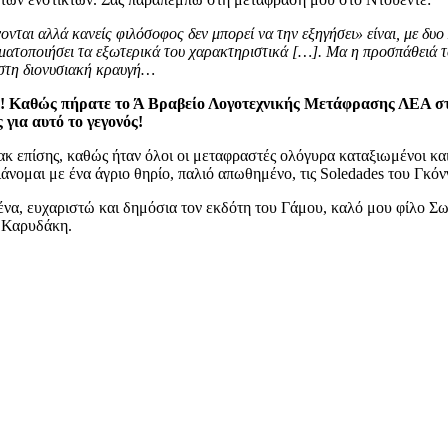
αι αλλά κανείς φιλόσοφος δεν μπορεί να την εξηγήσει» είναι, με δυο λ
ατοποιήσει τα εξωτερικά του χαρακτηριστικά […]. Μα η προσπάθειά του
ι στη διονυσιακή κραυγή…
Καθώς πήρατε το Ά Βραβείο Λογοτεχνικής Μετάφρασης ΛΕΑ στα π
για αυτό το γεγονός!
ρακ επίσης, καθώς ήταν όλοι οι μεταφραστές ολόγυρα καταξιωμένοι και
άνομαι με ένα άγριο θηρίο, παλιό απωθημένο, τις Soledades του Γκόν
ένα, ευχαριστώ και δημόσια τον εκδότη του Γάμου, καλό μου φίλο Σ
ο Καρυδάκη.