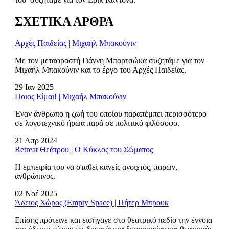
ΣΧΕΤΙΚΑ ΑΡΘΡΑ
Αρχές Παιδείας | Μιχαήλ Μπακούνιν
Με τον μεταφραστή Γιάννη Μπαρτσώκα συζητάμε για τον
Μιχαήλ Μπακούνιν και το έργο του Αρχές Παιδείας.
29 Ιαν 2025
Ποιος Είμαι! | Μιχαήλ Μπακούνιν
Έναν άνθρωπο η ζωή του οποίου παραπέμπει περισσότερο
σε λογοτεχνικό ήρωα παρά σε πολιτικό φιλόσοφο.
21 Απρ 2024
Retreat Θεάτρου | Ο Κύκλος του Σώματος
Η εμπειρία του να σταθεί κανείς ανοιχτός, παρών,
ανθρώπινος.
02 Νοέ 2025
Άδειος Χώρος (Empty Space) | Πήτερ Μπρουκ
Επίσης πρότεινε και εισήγαγε στο θεατρικό πεδίο την έννοια