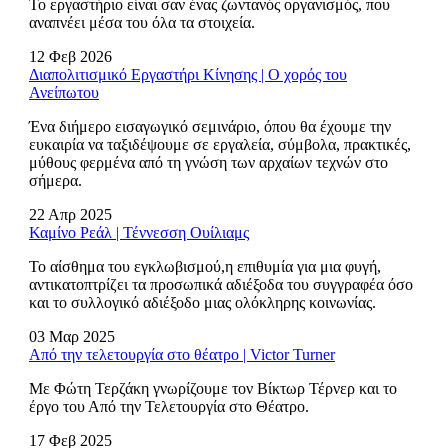
Το εργαστήριο είναι σαν ένας ζωντανός οργανισμός, που
αναπνέει μέσα του όλα τα στοιχεία.
12 Φεβ 2026
Διαπολιτισμικό Εργαστήρι Κίνησης | Ο χορός του
Ανείπωτου
Ένα διήμερο εισαγωγικό σεμινάριο, όπου θα έχουμε την
ευκαιρία να ταξιδέψουμε σε εργαλεία, σύμβολα, πρακτικές,
μύθους φερμένα από τη γνώση των αρχαίων τεχνών στο
σήμερα.
22 Απρ 2025
Καμίνο Ρεάλ | Τέννεσση Ουίλιαμς
Το αίσθημα του εγκλωβισμού,η επιθυμία για μια φυγή,
αντικατοπτρίζει τα προσωπικά αδιέξοδα του συγγραφέα όσο
και το συλλογικό αδιέξοδο μιας ολόκληρης κοινωνίας.
03 Μαρ 2025
Από την τελετουργία στο θέατρο | Victor Turner
Με Φώτη Τερζάκη γνωρίζουμε τον Βίκτωρ Τέρνερ και το
έργο του Από την Τελετουργία στο Θέατρο.
17 Φεβ 2025