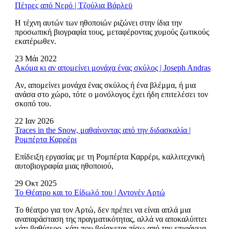
Πέτρες από Νερό | Τζούλια Βάρλεϋ
Η τέχνη αυτών των ηθοποιών ριζώνει στην ίδια την
προσωπική βιογραφία τους, μεταφέροντας χυμούς ζωτικούς
εκατέρωθεν.
23 Μάι 2022
Ακόμα κι αν απομείνει μονάχα ένας σκύλος | Joseph Andras
Αν, απομείνει μονάχα ένας σκύλος ή ένα βλέμμα, ή μια
ανάσα στο χώρο, τότε ο μονόλογος έχει ήδη επιτελέσει τον
σκοπό του.
22 Ιαν 2026
Traces in the Snow, μαθαίνοντας από την διδασκαλία |
Ρομπέρτα Καρρέρι
Επίδειξη εργασίας με τη Ρομπέρτα Καρρέρι, καλλιτεχνική
αυτοβιογραφία μιας ηθοποιού,
29 Οκτ 2025
Το Θέατρο και το Είδωλό του | Αντονέν Αρτώ
Το θέατρο για τον Αρτώ, δεν πρέπει να είναι απλά μια
αναπαράσταση της πραγματικότητας, αλλά να αποκαλύπτει
κάτι βαθύτερο, κάτι που βρίσκεται πίσω από την επιφάνεια.