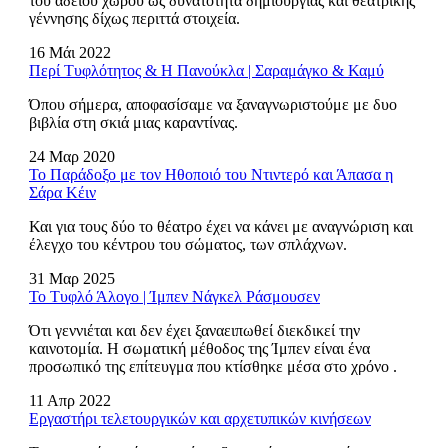
του άδειου χώρου ως δυνατότητα δημιουργίας και θεατρικής
γέννησης δίχως περιττά στοιχεία.
16 Μάι 2022
Περί Τυφλότητος & Η Πανούκλα | Σαραμάγκο & Καμύ
Όπου σήμερα, αποφασίσαμε να ξαναγνωριστούμε με δυο
βιβλία στη σκιά μιας καραντίνας.
24 Μαρ 2020
Το Παράδοξο με τον Ηθοποιό του Ντιντερό και Άπασα η
Σάρα Κέιν
Και για τους δύο το θέατρο έχει να κάνει με αναγνώριση και
έλεγχο του κέντρου του σώματος, των σπλάχνων.
31 Μαρ 2025
Το Τυφλό Άλογο | Ίμπεν Νάγκελ Ράσμουσεν
Ότι γεννιέται και δεν έχει ξαναειπωθεί διεκδικεί την
καινοτομία. Η σωματική μέθοδος της Ίμπεν είναι ένα
προσωπικό της επίτευγμα που κτίσθηκε μέσα στο χρόνο .
11 Απρ 2022
Εργαστήρι τελετουργικών και αρχετυπικών κινήσεων