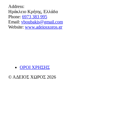
Address:
Ηράκλειο Κρήτης, Ελλάδα
Phone:
6973 383 995
Email:
vboubakis@gmail.com
Website:
www.adeiosxoros.gr
Το θέατρο, ο λόγος και η συνάντηση εμφανίζονται
εδώ ως ίχνη και απόπειρες αναπνοής.
~ Βα
ΟΡΟΙ ΧΡΗΣΗΣ
© ΑΔΕΙΟΣ ΧΩΡΟΣ 2026