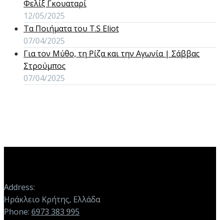
Φελίξ Γκουαταρί
12/05/2025
Τα Ποιήματα του T.S Eliot
07/04/2025
Για τον Μύθο, τη Ρίζα και την Αγωνία | Σάββας
Στρούμπος
07/04/2025
Address:
Ηράκλειο Κρήτης, Ελλάδα
Phone:
6973 383 995