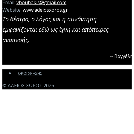
Email:
vboubakis@gmail.com
Website:
www.adeiosxoros.gr
Το θέατρο, ο λόγος και η συνάντηση
εμφανίζονται εδώ ως ίχνη και απόπειρες
αναπνοής.
~ Βαγγέλ
ΟΡΟΙ ΧΡΗΣΗΣ
© ΑΔΕΙΟΣ ΧΩΡΟΣ 2026